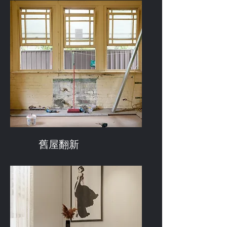
​舊屋翻新