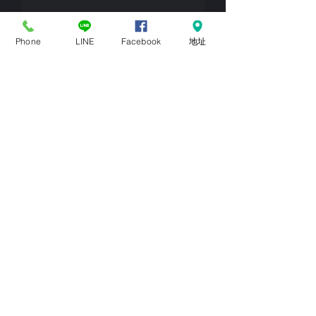
房屋類型
Phone
LINE
Facebook
地址
Email Address
手機/電話Phone
坪數ping area
偏好風格design style
LINE ID