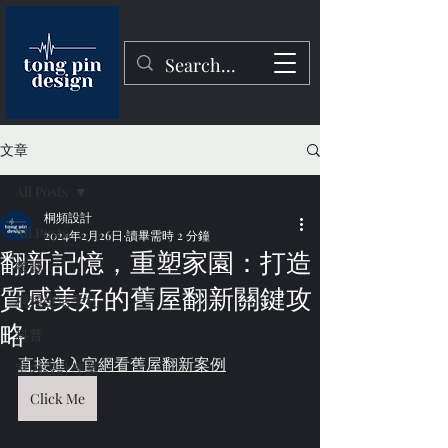
文章
All Posts
桐頻設計
All Posts
2024年2月26日
讀畢需時 2 分鐘
翻新記憶，重塑家園：打造
餐廳
質感美好的舊屋翻新關鍵攻
桐頻生活手札
略
科普
直接進入官網看舊屋翻新案例
室內設計專業
Click Me